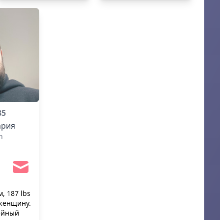
здоровый образ жизни.
35
рия
h
м, 187 lbs
 женщину.
ейный