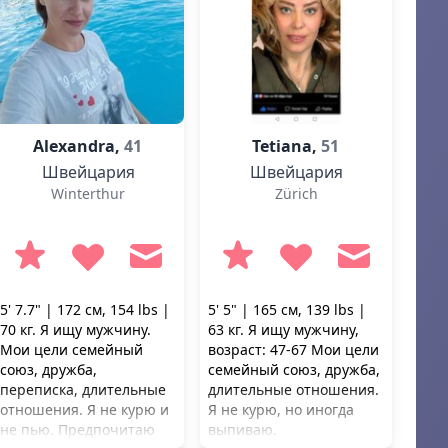
Alexandra,
41
Tetiana,
51
Швейцария
Швейцария
Winterthur
Zürich
5' 7.7" | 172 см, 154 lbs |
5' 5" | 165 см, 139 lbs |
70 кг. Я ищу мужчину.
63 кг. Я ищу мужчину,
Мои цели семейный
возраст: 47-67 Мои цели
союз, дружба,
семейный союз, дружба,
переписка, длительные
длительные отношения.
отношения. Я не курю и
Я не курю, но иногда
не пью. Предпочитаю
выпиваю.