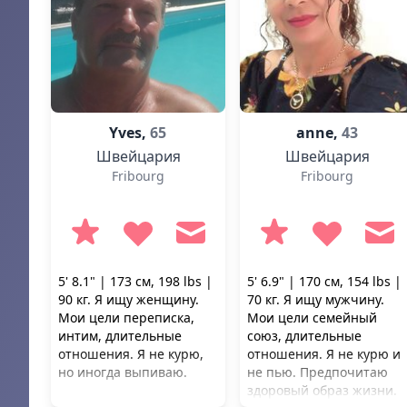
Yves,
65
anne,
43
Швейцария
Швейцария
Fribourg
Fribourg
5' 8.1" | 173 см, 198 lbs |
5' 6.9" | 170 см, 154 lbs |
90 кг. Я ищу женщину.
70 кг. Я ищу мужчину.
Мои цели переписка,
Мои цели семейный
интим, длительные
союз, длительные
отношения. Я не курю,
отношения. Я не курю и
но иногда выпиваю.
не пью. Предпочитаю
здоровый образ жизни.