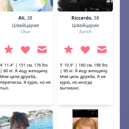
Ali,
28
Riccardo,
58
Швейцария
Швейцария
Chur
Zurich
4' 11.4" | 151 см, 176 lbs
5' 10.9" | 180 см, 198 lbs
| 80 кг. Я ищу женщину.
| 90 кг. Я ищу женщину.
Мои цели дружба,
Моя цель дружба. Я не
переписка. Я курю, но не
курю, но иногда
пью.
выпиваю.