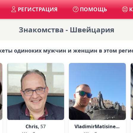
РЕГИСТРАЦИЯ
ПОМОЩЬ
К
Знакомства - Швейцария
кеты одиноких мужчин и женщин в этом реги
Chris,
57
VladimirMatisinec,
39