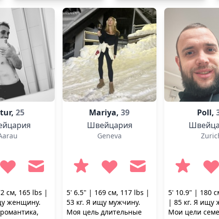
tur,
25
Mariya,
39
Poll,
ейцария
Швейцария
Швейца
Aarau
Geneva
Zuric
72 см, 165 lbs |
5' 6.5" | 169 см, 117 lbs |
5' 10.9" | 180 с
ищу женщину.
53 кг. Я ищу мужчину.
| 85 кг. Я ищу
романтика,
Моя цель длительные
Мои цели сем