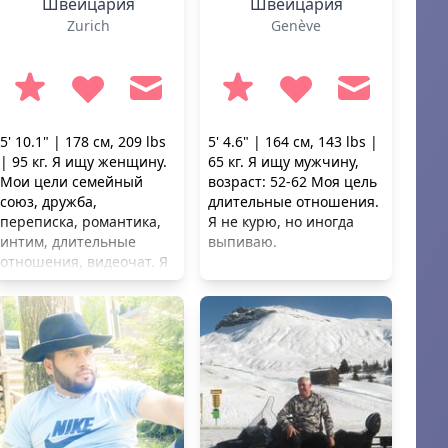
Швейцария
Швейцария
Zurich
Genève
5' 10.1" | 178 см, 209 lbs
5' 4.6" | 164 см, 143 lbs |
| 95 кг. Я ищу женщину.
65 кг. Я ищу мужчину,
Мои цели семейный
возраст: 52-62 Моя цель
союз, дружба,
длительные отношения.
переписка, романтика,
Я не курю, но иногда
интим, длительные
выпиваю.
отношения, видеочат. Я
не курю, но иногда
выпиваю.