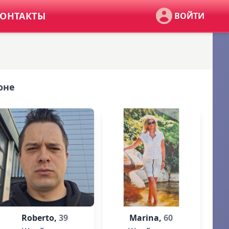
ОНТАКТЫ
ВОЙТИ
оне
Roberto,
39
Marina,
60