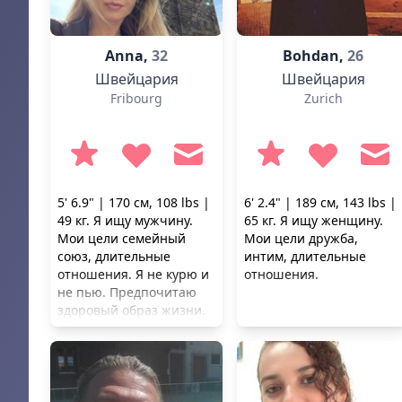
Anna,
32
Bohdan,
26
Швейцария
Швейцария
Fribourg
Zurich
5' 6.9" | 170 см, 108 lbs |
6' 2.4" | 189 см, 143 lbs |
49 кг. Я ищу мужчину.
65 кг. Я ищу женщину.
Мои цели семейный
Мои цели дружба,
союз, длительные
интим, длительные
отношения. Я не курю и
отношения.
не пью. Предпочитаю
здоровый образ жизни.