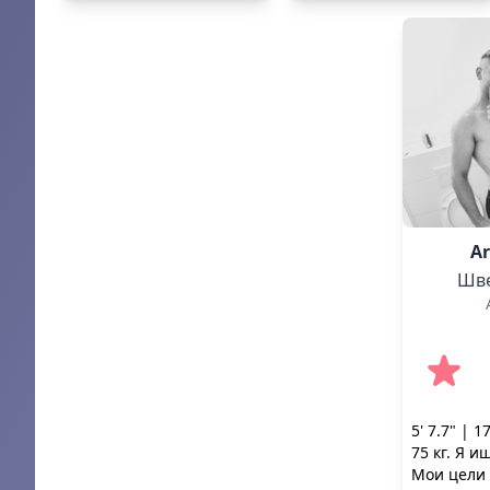
Ar
Шв
5' 7.7" | 1
75 кг. Я 
Мои цели 