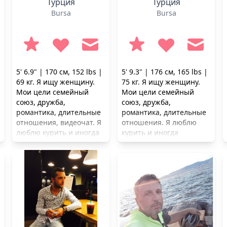
Турция
Турция
Bursa
Bursa
5' 6.9" | 170 см, 152 lbs |
5' 9.3" | 176 см, 165 lbs |
69 кг. Я ищу женщину.
75 кг. Я ищу женщину.
Мои цели семейный
Мои цели семейный
союз, дружба,
союз, дружба,
романтика, длительные
романтика, длительные
отношения, видеочат. Я
отношения. Я люблю
люблю курить и иногда
курить и иногда
выпиваю.
выпиваю.