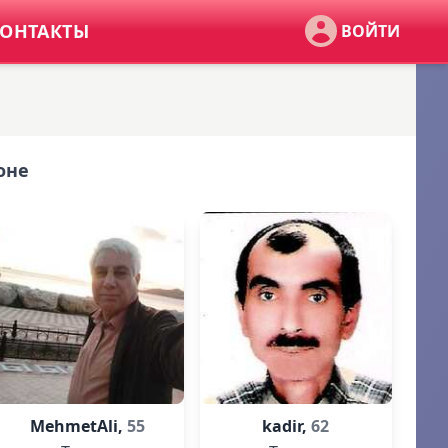
ОНТАКТЫ
ВОЙТИ
оне
MehmetAli,
55
kadir,
62