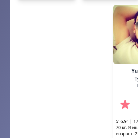
здоровый образ жизни.
Yu
Т
5' 6.9" | 1
70 кг. Я 
возраст: 