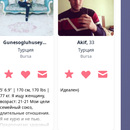
Gunesogluhuseyin,
28
Akif,
33
Турция
Турция
Bursa
Bursa
5' 6.9" | 170 см, 170 lbs |
Идеален)
77 кг. Я ищу женщину,
возраст: 21-21 Мои цели
семейный союз,
длительные отношения.
Я не курю и не пью.
Предпочитаю здоровый