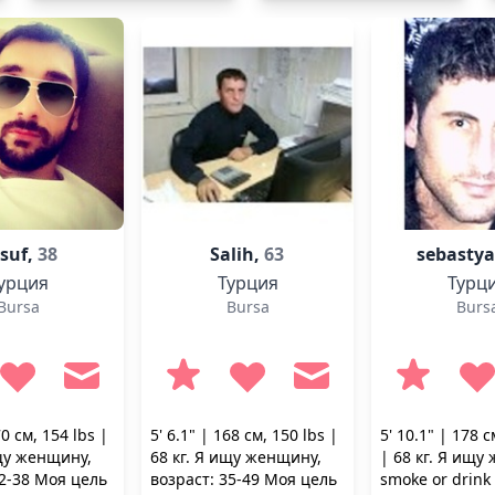
suf,
38
Salih,
63
sebasty
урция
Турция
Турц
Bursa
Bursa
Burs
70 см, 154 lbs |
5' 6.1" | 168 см, 150 lbs |
5' 10.1" | 178 с
ищу женщину,
68 кг. Я ищу женщину,
| 68 кг. Я ищу
22-38 Моя цель
возраст: 35-49 Моя цель
smoke or drink