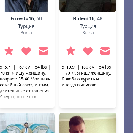
матерями. Иногда они
остаются со мной на
каникулах. Все мои
Ernesto16,
50
Bulent16,
48
знакомые здесь,...
Турция
Турция
Bursa
Bursa
5' 5.7" | 167 см, 154 lbs |
5' 10.9" | 180 см, 154 lbs
70 кг. Я ищу женщину,
| 70 кг. Я ищу женщину.
возраст: 35-40 Мои цели
Я люблю курить и
семейный союз, интим,
иногда выпиваю.
длительные отношения.
Я курю, но не пью.