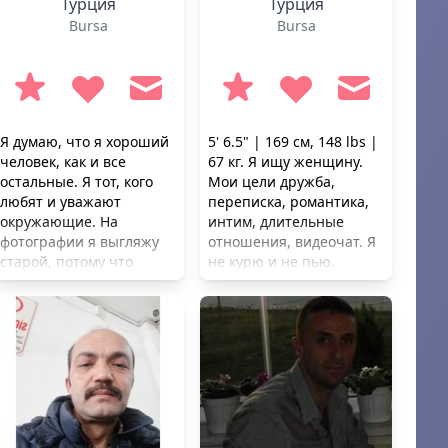
Турция
Турция
Bursa
Bursa
Я думаю, что я хороший
5' 6.5" | 169 см, 148 lbs |
человек, как и все
67 кг. Я ищу женщину.
остальные. Я тот, кого
Мои цели дружба,
любят и уважают
переписка, романтика,
окружающие. На
интим, длительные
фотографии я выгляжу
отношения, видеочат. Я
старой, потому что
не курю и не пью.
волосы рано седеют, но
Предпочитаю здоровый
я в хорошей форме. Я
образ жизни.
работаю семейным
врачом в Бурсе. Я
дважды женился на
турчанках. Я не смог
поладить с ними обоими
и ушел. У меня 4 детей.
Все они живут со своими