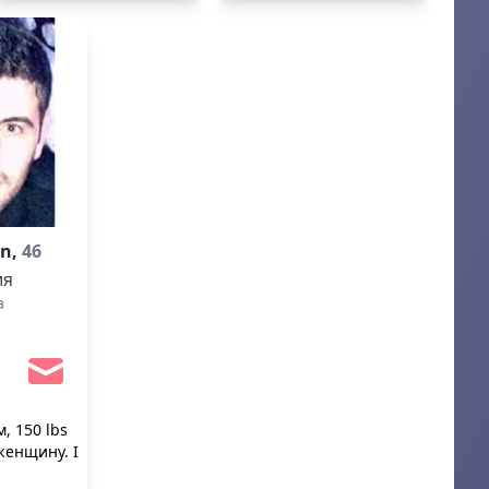
образ жизни.
an,
46
ия
a
м, 150 lbs
 женщину. I