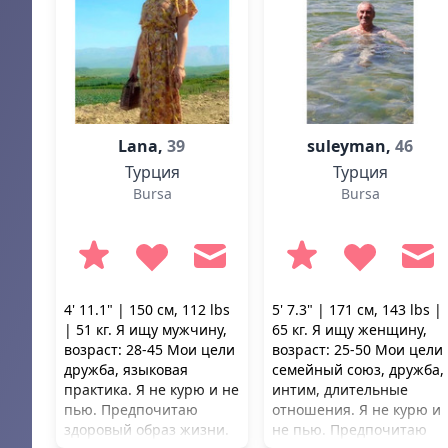
Lana,
39
suleyman,
46
Турция
Турция
Bursa
Bursa
4' 11.1" | 150 см, 112 lbs
5' 7.3" | 171 см, 143 lbs |
| 51 кг. Я ищу мужчину,
65 кг. Я ищу женщину,
возраст: 28-45 Мои цели
возраст: 25-50 Мои цели
дружба, языковая
семейный союз, дружба,
практика. Я не курю и не
интим, длительные
пью. Предпочитаю
отношения. Я не курю и
здоровый образ жизни.
не пью. Предпочитаю