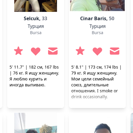
Selcuk,
33
Cinar Baris,
50
Турция
Турция
Bursa
Bursa
5' 11.7" | 182 см, 167 lbs
5' 8.1" | 173 см, 174 lbs |
| 76 кг. Я ищу женщину.
79 кг. Я ищу женщину.
Я люблю курить и
Мои цели семейный
иногда выпиваю.
союз, длительные
отношения. I smoke or
drink occasionally.