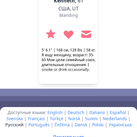
Kenneth,
61
США
,
UT
Blanding
5' 6.1" | 168 см, 128 lbs | 58 кг.
Я ищу женщину, возраст: 35-
60 Мои цели семейный союз,
длительные отношения. I
smoke or drink occasionally.
Доступные языки:
English
|
Deutsch
|
Italiano
|
Español
|
Svenska
|
Français
|
Türkçe
|
Norsk
|
Suomi
|
Nederlands
|
Русский
|
Português
|
Čeština
|
Dansk
|
Polski
|
Українська